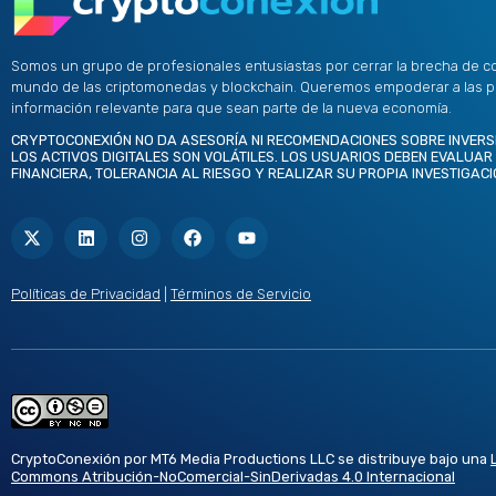
Somos un grupo de profesionales entusiastas por cerrar la brecha de c
mundo de las criptomonedas y blockchain. Queremos empoderar a las 
información relevante para que sean parte de la nueva economía.
CRYPTOCONEXIÓN NO DA ASESORÍA NI RECOMENDACIONES SOBRE INVERS
LOS ACTIVOS DIGITALES SON VOLÁTILES. LOS USUARIOS DEBEN EVALUAR
FINANCIERA, TOLERANCIA AL RIESGO Y REALIZAR SU PROPIA INVESTIGACI
X
L
I
F
Y
-
i
n
a
o
t
n
s
c
u
w
k
t
e
t
i
e
a
b
u
t
d
g
o
b
Políticas de Privacidad
|
Términos de Servicio
t
i
r
o
e
e
n
a
k
r
m
CryptoConexión por MT6 Media Productions LLC se distribuye bajo una
Commons Atribución-NoComercial-SinDerivadas 4.0 Internacional