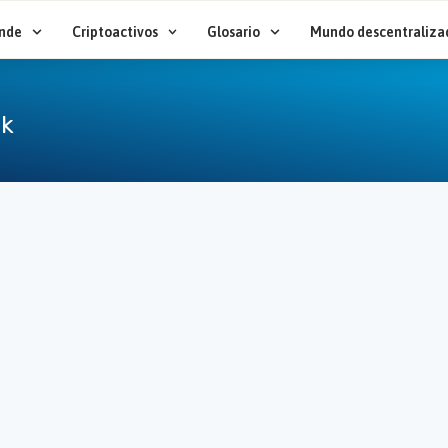
nde
Criptoactivos
Glosario
Mundo descentraliza
rk