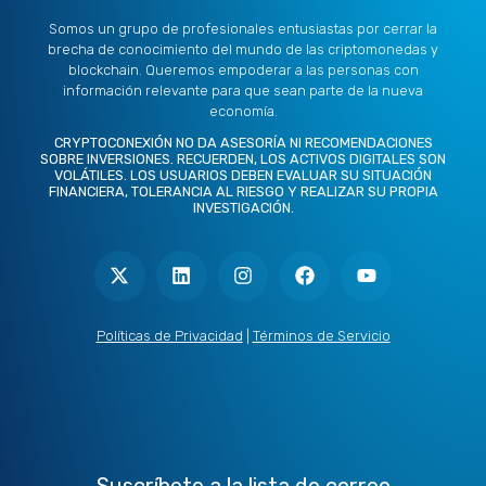
Somos un grupo de profesionales entusiastas por cerrar la
brecha de conocimiento del mundo de las criptomonedas y
blockchain. Queremos empoderar a las personas con
información relevante para que sean parte de la nueva
economía.
CRYPTOCONEXIÓN NO DA ASESORÍA NI RECOMENDACIONES
SOBRE INVERSIONES. RECUERDEN, LOS ACTIVOS DIGITALES SON
VOLÁTILES. LOS USUARIOS DEBEN EVALUAR SU SITUACIÓN
FINANCIERA, TOLERANCIA AL RIESGO Y REALIZAR SU PROPIA
INVESTIGACIÓN.
X
L
I
F
Y
-
i
n
a
o
t
n
s
c
u
w
k
t
e
t
i
e
a
b
u
t
d
g
o
b
Políticas de Privacidad
|
Términos de Servicio
t
i
r
o
e
e
n
a
k
r
m