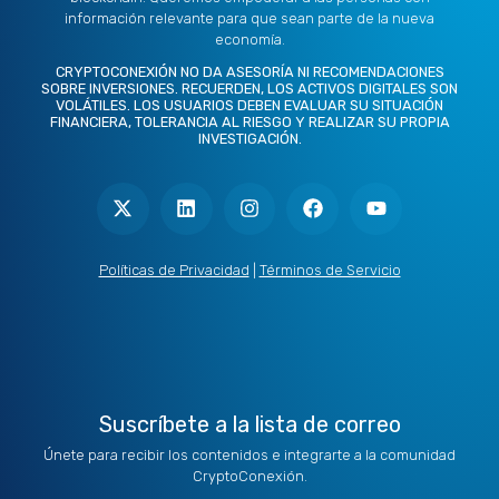
información relevante para que sean parte de la nueva
economía.
CRYPTOCONEXIÓN NO DA ASESORÍA NI RECOMENDACIONES
SOBRE INVERSIONES. RECUERDEN, LOS ACTIVOS DIGITALES SON
VOLÁTILES. LOS USUARIOS DEBEN EVALUAR SU SITUACIÓN
FINANCIERA, TOLERANCIA AL RIESGO Y REALIZAR SU PROPIA
INVESTIGACIÓN.
X
L
I
F
Y
-
i
n
a
o
t
n
s
c
u
w
k
t
e
t
i
e
a
b
u
t
d
g
o
b
Políticas de Privacidad
|
Términos de Servicio
t
i
r
o
e
e
n
a
k
r
m
Suscríbete a la lista de correo
Únete para recibir los contenidos e integrarte a la comunidad
CryptoConexión.