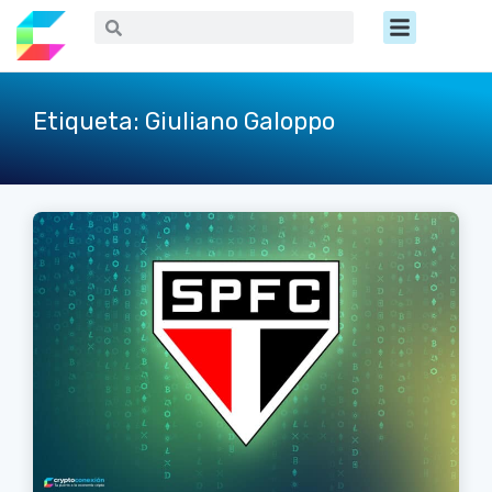
Ir
Menú
Buscar
Buscar
al
contenido
Etiqueta: Giuliano Galoppo