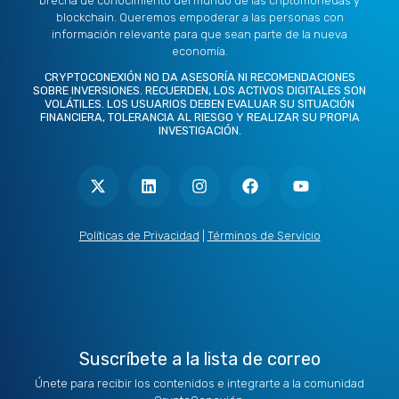
brecha de conocimiento del mundo de las criptomonedas y
blockchain. Queremos empoderar a las personas con
información relevante para que sean parte de la nueva
economía.
CRYPTOCONEXIÓN NO DA ASESORÍA NI RECOMENDACIONES
SOBRE INVERSIONES. RECUERDEN, LOS ACTIVOS DIGITALES SON
VOLÁTILES. LOS USUARIOS DEBEN EVALUAR SU SITUACIÓN
FINANCIERA, TOLERANCIA AL RIESGO Y REALIZAR SU PROPIA
INVESTIGACIÓN.
X
L
I
F
Y
-
i
n
a
o
t
n
s
c
u
w
k
t
e
t
i
e
a
b
u
t
d
g
o
b
Políticas de Privacidad
|
Términos de Servicio
t
i
r
o
e
e
n
a
k
r
m
Suscríbete a la lista de correo
Únete para recibir los contenidos e integrarte a la comunidad