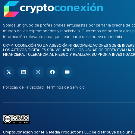
Somos un grupo de profesionales entusiastas por cerrar la brecha de c
mundo de las criptomonedas y blockchain. Queremos empoderar a las 
información relevante para que sean parte de la nueva economía.
CRYPTOCONEXIÓN NO DA ASESORÍA NI RECOMENDACIONES SOBRE INVERS
LOS ACTIVOS DIGITALES SON VOLÁTILES. LOS USUARIOS DEBEN EVALUAR
FINANCIERA, TOLERANCIA AL RIESGO Y REALIZAR SU PROPIA INVESTIGACI
X
L
I
F
Y
-
i
n
a
o
t
n
s
c
u
w
k
t
e
t
i
e
a
b
u
t
d
g
o
b
Políticas de Privacidad
|
Términos de Servicio
t
i
r
o
e
e
n
a
k
r
m
CryptoConexión por MT6 Media Productions LLC se distribuye bajo una