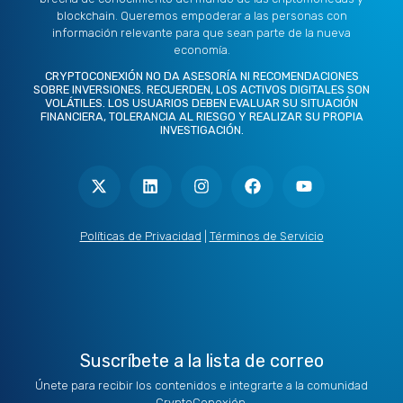
blockchain. Queremos empoderar a las personas con
información relevante para que sean parte de la nueva
economía.
CRYPTOCONEXIÓN NO DA ASESORÍA NI RECOMENDACIONES
SOBRE INVERSIONES. RECUERDEN, LOS ACTIVOS DIGITALES SON
VOLÁTILES. LOS USUARIOS DEBEN EVALUAR SU SITUACIÓN
FINANCIERA, TOLERANCIA AL RIESGO Y REALIZAR SU PROPIA
INVESTIGACIÓN.
X
L
I
F
Y
-
i
n
a
o
t
n
s
c
u
w
k
t
e
t
i
e
a
b
u
t
d
g
o
b
Políticas de Privacidad
|
Términos de Servicio
t
i
r
o
e
e
n
a
k
r
m
Suscríbete a la lista de correo
Únete para recibir los contenidos e integrarte a la comunidad
CryptoConexión.