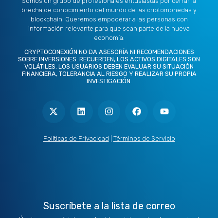
Somos un grupo de profesionales entusiastas por cerrar la
brecha de conocimiento del mundo de las criptomonedas y
blockchain. Queremos empoderar a las personas con
información relevante para que sean parte de la nueva
economía.
CRYPTOCONEXIÓN NO DA ASESORÍA NI RECOMENDACIONES
SOBRE INVERSIONES. RECUERDEN, LOS ACTIVOS DIGITALES SON
VOLÁTILES. LOS USUARIOS DEBEN EVALUAR SU SITUACIÓN
FINANCIERA, TOLERANCIA AL RIESGO Y REALIZAR SU PROPIA
INVESTIGACIÓN.
X
L
I
F
Y
-
i
n
a
o
t
n
s
c
u
w
k
t
e
t
i
e
a
b
u
t
d
g
o
b
Políticas de Privacidad
|
Términos de Servicio
t
i
r
o
e
e
n
a
k
r
m
Suscríbete a la lista de correo