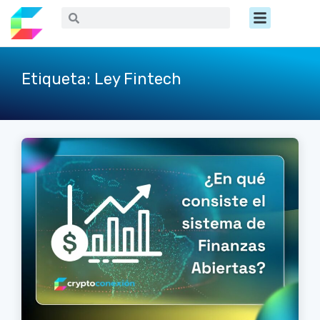
Ir
Menú
Buscar
Buscar
al
contenido
Etiqueta: Ley Fintech