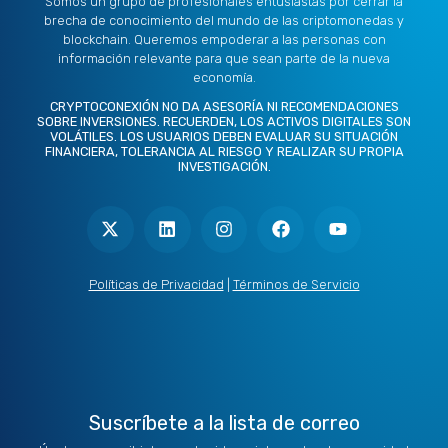
Somos un grupo de profesionales entusiastas por cerrar la
brecha de conocimiento del mundo de las criptomonedas y
blockchain. Queremos empoderar a las personas con
información relevante para que sean parte de la nueva
economía.
CRYPTOCONEXIÓN NO DA ASESORÍA NI RECOMENDACIONES
SOBRE INVERSIONES. RECUERDEN, LOS ACTIVOS DIGITALES SON
VOLÁTILES. LOS USUARIOS DEBEN EVALUAR SU SITUACIÓN
FINANCIERA, TOLERANCIA AL RIESGO Y REALIZAR SU PROPIA
INVESTIGACIÓN.
X
L
I
F
Y
-
i
n
a
o
t
n
s
c
u
w
k
t
e
t
i
e
a
b
u
t
d
g
o
b
Políticas de Privacidad
|
Términos de Servicio
t
i
r
o
e
e
n
a
k
r
m
Suscríbete a la lista de correo