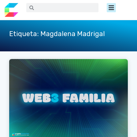
Ir
Menú
Buscar
Buscar
al
contenido
Etiqueta: Magdalena Madrigal