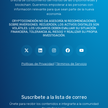
brecha de conocimiento del mundo de las criptomonedas y
blockchain. Queremos empoderar a las personas con
información relevante para que sean parte de la nueva
economía.
CRYPTOCONEXIÓN NO DA ASESORÍA NI RECOMENDACIONES
SOBRE INVERSIONES. RECUERDEN, LOS ACTIVOS DIGITALES SON
VOLÁTILES. LOS USUARIOS DEBEN EVALUAR SU SITUACIÓN
FINANCIERA, TOLERANCIA AL RIESGO Y REALIZAR SU PROPIA
INVESTIGACIÓN.
X
L
I
F
Y
-
i
n
a
o
t
n
s
c
u
w
k
t
e
t
i
e
a
b
u
t
d
g
o
b
Políticas de Privacidad
|
Términos de Servicio
t
i
r
o
e
e
n
a
k
r
m
Suscríbete a la lista de correo
Únete para recibir los contenidos e integrarte a la comunidad