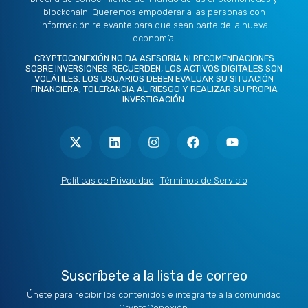
blockchain. Queremos empoderar a las personas con
información relevante para que sean parte de la nueva
economía.
CRYPTOCONEXIÓN NO DA ASESORÍA NI RECOMENDACIONES
SOBRE INVERSIONES. RECUERDEN, LOS ACTIVOS DIGITALES SON
VOLÁTILES. LOS USUARIOS DEBEN EVALUAR SU SITUACIÓN
FINANCIERA, TOLERANCIA AL RIESGO Y REALIZAR SU PROPIA
INVESTIGACIÓN.
X
L
I
F
Y
-
i
n
a
o
t
n
s
c
u
w
k
t
e
t
i
e
a
b
u
t
d
g
o
b
Políticas de Privacidad
|
Términos de Servicio
t
i
r
o
e
e
n
a
k
r
m
Suscríbete a la lista de correo
Únete para recibir los contenidos e integrarte a la comunidad
CryptoConexión.