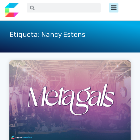
Ir
Menú
Buscar
Buscar
al
contenido
Etiqueta: Nancy Estens