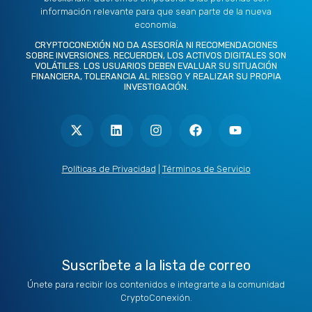
información relevante para que sean parte de la nueva
economía.
CRYPTOCONEXIÓN NO DA ASESORÍA NI RECOMENDACIONES
SOBRE INVERSIONES. RECUERDEN, LOS ACTIVOS DIGITALES SON
VOLÁTILES. LOS USUARIOS DEBEN EVALUAR SU SITUACIÓN
FINANCIERA, TOLERANCIA AL RIESGO Y REALIZAR SU PROPIA
INVESTIGACIÓN.
X
L
I
F
Y
-
i
n
a
o
t
n
s
c
u
w
k
t
e
t
i
e
a
b
u
t
d
g
o
b
Políticas de Privacidad
|
Términos de Servicio
t
i
r
o
e
e
n
a
k
r
m
Suscríbete a la lista de correo
Únete para recibir los contenidos e integrarte a la comunidad
CryptoConexión.