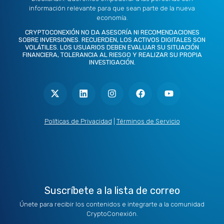
información relevante para que sean parte de la nueva
economía.
CRYPTOCONEXIÓN NO DA ASESORÍA NI RECOMENDACIONES
SOBRE INVERSIONES. RECUERDEN, LOS ACTIVOS DIGITALES SON
VOLÁTILES. LOS USUARIOS DEBEN EVALUAR SU SITUACIÓN
FINANCIERA, TOLERANCIA AL RIESGO Y REALIZAR SU PROPIA
INVESTIGACIÓN.
X
L
I
F
Y
-
i
n
a
o
t
n
s
c
u
w
k
t
e
t
i
e
a
b
u
t
d
g
o
b
Políticas de Privacidad
|
Términos de Servicio
t
i
r
o
e
e
n
a
k
r
m
Suscríbete a la lista de correo
Únete para recibir los contenidos e integrarte a la comunidad
CryptoConexión.