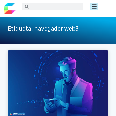
Ir
Menú
Buscar
Buscar
al
contenido
Etiqueta: navegador web3