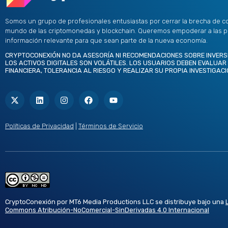
Somos un grupo de profesionales entusiastas por cerrar la brecha de c
mundo de las criptomonedas y blockchain. Queremos empoderar a las 
información relevante para que sean parte de la nueva economía.
CRYPTOCONEXIÓN NO DA ASESORÍA NI RECOMENDACIONES SOBRE INVERS
LOS ACTIVOS DIGITALES SON VOLÁTILES. LOS USUARIOS DEBEN EVALUAR
FINANCIERA, TOLERANCIA AL RIESGO Y REALIZAR SU PROPIA INVESTIGACI
X
L
I
F
Y
-
i
n
a
o
t
n
s
c
u
w
k
t
e
t
i
e
a
b
u
t
d
g
o
b
Políticas de Privacidad
|
Términos de Servicio
t
i
r
o
e
e
n
a
k
r
m
CryptoConexión por MT6 Media Productions LLC se distribuye bajo una
Commons Atribución-NoComercial-SinDerivadas 4.0 Internacional