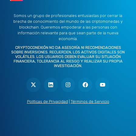
Somos un grupo de profesionales entusiastas por cerrar la
brecha de conocimiento del mundo de las criptomonedas y
blockchain. Queremos empoderar a las personas con
información relevante para que sean parte de la nueva
economía.
CRYPTOCONEXIÓN NO DA ASESORÍA NI RECOMENDACIONES
SOBRE INVERSIONES. RECUERDEN, LOS ACTIVOS DIGITALES SON
VOLÁTILES. LOS USUARIOS DEBEN EVALUAR SU SITUACIÓN
FINANCIERA, TOLERANCIA AL RIESGO Y REALIZAR SU PROPIA
INVESTIGACIÓN.
X
L
I
F
Y
-
i
n
a
o
t
n
s
c
u
w
k
t
e
t
i
e
a
b
u
t
d
g
o
b
Políticas de Privacidad
|
Términos de Servicio
t
i
r
o
e
e
n
a
k
r
m