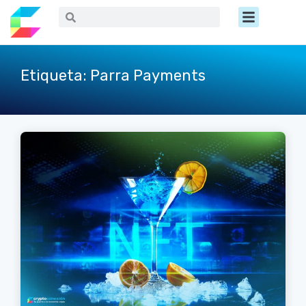
Ir
Menú
Buscar
Buscar
al
contenido
Etiqueta: Parra Payments