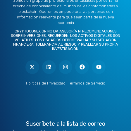
Somos un grupo de profesionales entusiastas por cerrar la
brecha de conocimiento del mundo de las criptomonedas y
blockchain. Queremos empoderar a las personas con
información relevante para que sean parte de la nueva
economía.
CRYPTOCONEXIÓN NO DA ASESORÍA NI RECOMENDACIONES
SOBRE INVERSIONES. RECUERDEN, LOS ACTIVOS DIGITALES SON
VOLÁTILES. LOS USUARIOS DEBEN EVALUAR SU SITUACIÓN
FINANCIERA, TOLERANCIA AL RIESGO Y REALIZAR SU PROPIA
INVESTIGACIÓN.
X
L
I
F
Y
-
i
n
a
o
t
n
s
c
u
w
k
t
e
t
i
e
a
b
u
t
d
g
o
b
Políticas de Privacidad
|
Términos de Servicio
t
i
r
o
e
e
n
a
k
r
m
Suscríbete a la lista de correo