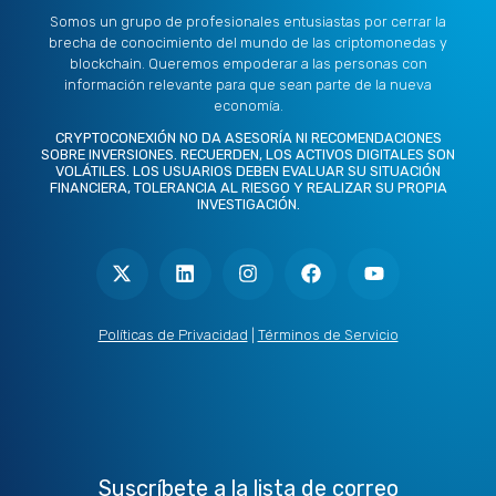
Somos un grupo de profesionales entusiastas por cerrar la
brecha de conocimiento del mundo de las criptomonedas y
blockchain. Queremos empoderar a las personas con
información relevante para que sean parte de la nueva
economía.
CRYPTOCONEXIÓN NO DA ASESORÍA NI RECOMENDACIONES
SOBRE INVERSIONES. RECUERDEN, LOS ACTIVOS DIGITALES SON
VOLÁTILES. LOS USUARIOS DEBEN EVALUAR SU SITUACIÓN
FINANCIERA, TOLERANCIA AL RIESGO Y REALIZAR SU PROPIA
INVESTIGACIÓN.
X
L
I
F
Y
-
i
n
a
o
t
n
s
c
u
w
k
t
e
t
i
e
a
b
u
t
d
g
o
b
Políticas de Privacidad
|
Términos de Servicio
t
i
r
o
e
e
n
a
k
r
m
Suscríbete a la lista de correo