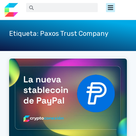
Ir
Menú
Buscar
Buscar
al
contenido
Etiqueta: Paxos Trust Company