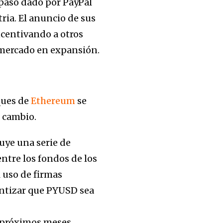
 paso dado por PayPal
ria. El anuncio de sus
ncentivando a otros
 mercado en expansión.
ques de
Ethereum
se
e cambio.
luye una serie de
ntre los fondos de los
l uso de firmas
rantizar que PYUSD sea
s próximos meses.