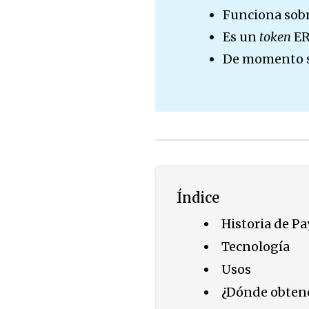
Funciona sobr
Es un
token
ER
De momento só
Índice
Historia de P
Tecnología
Usos
¿Dónde obten