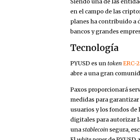
Siendo una de las entidad
en el campo de las cripto
planes ha contribuido a 
bancos y grandes empresa
Tecnología
PYUSD es un
token
ERC-2
abre a una gran comunida
Paxos proporcionará serv
medidas para garantizar 
usuarios y los fondos de l
digitales para autorizar
una
stablecoin
segura, esc
El
white paper
de PYUSD aú