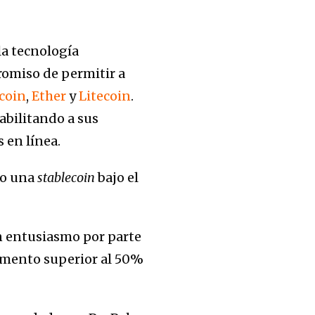
la tecnología
romiso de permitir a
tcoin
,
Ether
y
Litecoin
.
abilitando a sus
 en línea.
do una
stablecoin
bajo el
on entusiasmo por parte
umento superior al 50%