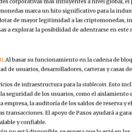
es corporativas más influyentes a nivel global, el
monedas marca un hito significativo para la indust
dotar de mayor legitimidad a las criptomonedas, i
s a explorar la posibilidad de adentrarse en este
0
. Al basar su funcionamiento en la cadena de blo
d de usuarios, desarrolladores, carteras y casas d
icios de infraestructura para la
stablecoin
. Esto inc
la seguridad de los usuarios, como el aislamiento e
a empresa, la auditoría de los saldos de reserva y e
 las transacciones. El apoyo de Paxos ayudará a ga
alable y confiable.
n no está disponible, se espera que lo esté en lo