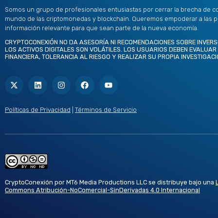
Somos un grupo de profesionales entusiastas por cerrar la brecha de c
mundo de las criptomonedas y blockchain. Queremos empoderar a las 
información relevante para que sean parte de la nueva economía.
CRYPTOCONEXIÓN NO DA ASESORÍA NI RECOMENDACIONES SOBRE INVERS
LOS ACTIVOS DIGITALES SON VOLÁTILES. LOS USUARIOS DEBEN EVALUAR
FINANCIERA, TOLERANCIA AL RIESGO Y REALIZAR SU PROPIA INVESTIGACI
X
L
I
F
Y
-
i
n
a
o
t
n
s
c
u
w
k
t
e
t
i
e
a
b
u
t
d
g
o
b
Políticas de Privacidad
|
Términos de Servicio
t
i
r
o
e
e
n
a
k
r
m
CryptoConexión por MT6 Media Productions LLC se distribuye bajo una
Commons Atribución-NoComercial-SinDerivadas 4.0 Internacional