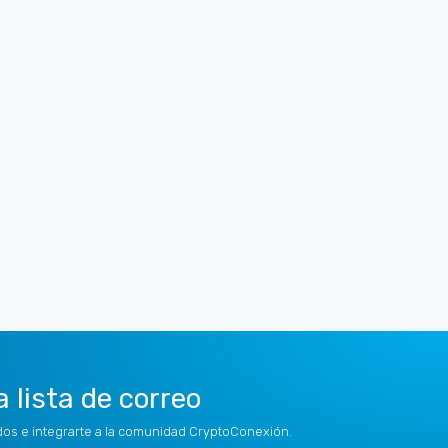
a lista de correo
idos e integrarte a la comunidad CryptoConexión.