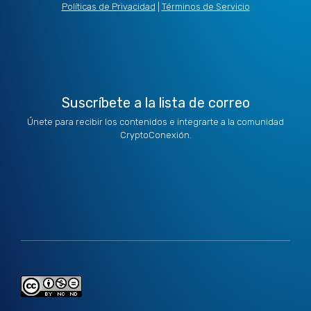
t
d
g
o
b
Políticas de Privacidad
|
Términos de Servicio
t
i
r
o
e
e
n
a
k
r
m
Suscríbete a la lista de correo
Únete para recibir los contenidos e integrarte a la comunidad
CryptoConexión.