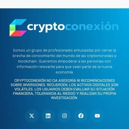
Somos un grupo de profesionales entusiastas por cerrar la
brecha de conocimiento del mundo de las criptomonedas y
blockchain. Queremos empoderar a las personas con
información relevante para que sean parte de la nueva
economía.
CRYPTOCONEXIÓN NO DA ASESORÍA NI RECOMENDACIONES
SOBRE INVERSIONES. RECUERDEN, LOS ACTIVOS DIGITALES SON
VOLÁTILES. LOS USUARIOS DEBEN EVALUAR SU SITUACIÓN
FINANCIERA, TOLERANCIA AL RIESGO Y REALIZAR SU PROPIA
INVESTIGACIÓN.
X
L
I
F
Y
-
i
n
a
o
t
n
s
c
u
w
k
t
e
t
i
e
a
b
u