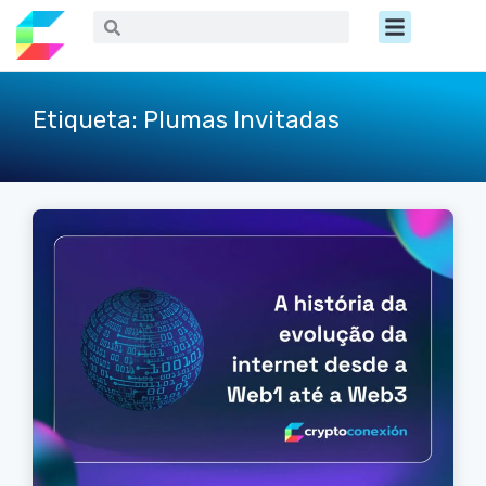
Ir
Menú
Buscar
Buscar
al
contenido
Etiqueta: Plumas Invitadas