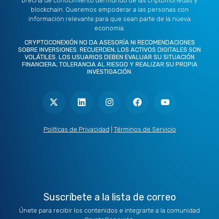
brecha de conocimiento del mundo de las criptomonedas y
blockchain. Queremos empoderar a las personas con
información relevante para que sean parte de la nueva
economía.
CRYPTOCONEXIÓN NO DA ASESORÍA NI RECOMENDACIONES
SOBRE INVERSIONES. RECUERDEN, LOS ACTIVOS DIGITALES SON
VOLÁTILES. LOS USUARIOS DEBEN EVALUAR SU SITUACIÓN
FINANCIERA, TOLERANCIA AL RIESGO Y REALIZAR SU PROPIA
INVESTIGACIÓN.
X
L
I
F
Y
-
i
n
a
o
t
n
s
c
u
w
k
t
e
t
i
e
a
b
u
t
d
g
o
b
Políticas de Privacidad
|
Términos de Servicio
t
i
r
o
e
e
n
a
k
r
m
Suscríbete a la lista de correo
Únete para recibir los contenidos e integrarte a la comunidad