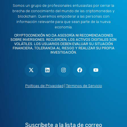
Somos un grupo de profesionales entusiastas por cerrar la
brecha de conocimiento del mundo de las criptomonedas y
blockchain. Queremos empoderar a las personas con
información relevante para que sean parte de la nueva
economía.
CRYPTOCONEXIÓN NO DA ASESORÍA NI RECOMENDACIONES
SOBRE INVERSIONES. RECUERDEN, LOS ACTIVOS DIGITALES SON
VOLÁTILES. LOS USUARIOS DEBEN EVALUAR SU SITUACIÓN
FINANCIERA, TOLERANCIA AL RIESGO Y REALIZAR SU PROPIA
INVESTIGACIÓN.
X
L
I
F
Y
-
i
n
a
o
t
n
s
c
u
w
k
t
e
t
i
e
a
b
u
t
d
g
o
b
Políticas de Privacidad
|
Términos de Servicio
t
i
r
o
e
e
n
a
k
r
m
Suscríbete a la lista de correo