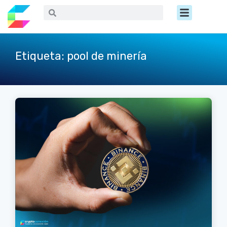
Ir
Menú
Buscar
Buscar
al
contenido
Etiqueta: pool de minería