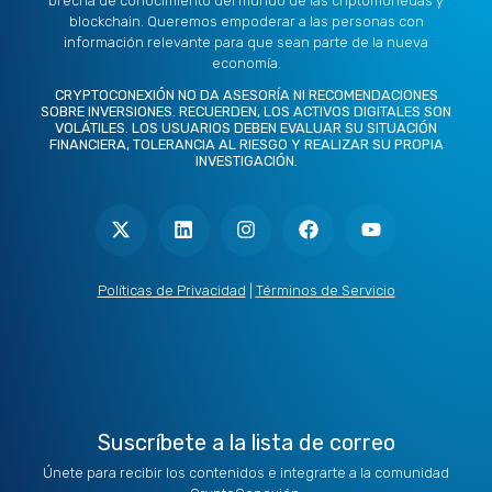
brecha de conocimiento del mundo de las criptomonedas y
blockchain. Queremos empoderar a las personas con
información relevante para que sean parte de la nueva
economía.
CRYPTOCONEXIÓN NO DA ASESORÍA NI RECOMENDACIONES
SOBRE INVERSIONES. RECUERDEN, LOS ACTIVOS DIGITALES SON
VOLÁTILES. LOS USUARIOS DEBEN EVALUAR SU SITUACIÓN
FINANCIERA, TOLERANCIA AL RIESGO Y REALIZAR SU PROPIA
INVESTIGACIÓN.
X
L
I
F
Y
-
i
n
a
o
t
n
s
c
u
w
k
t
e
t
i
e
a
b
u
t
d
g
o
b
Políticas de Privacidad
|
Términos de Servicio
t
i
r
o
e
e
n
a
k
r
m
Suscríbete a la lista de correo
Únete para recibir los contenidos e integrarte a la comunidad