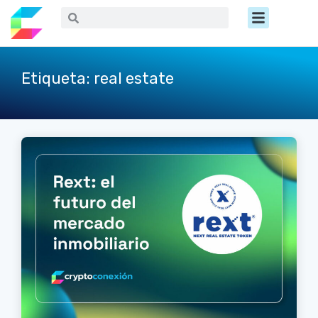
Ir
Menú
Buscar
Buscar
al
contenido
Etiqueta: real estate