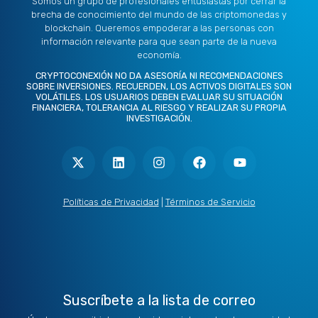
Somos un grupo de profesionales entusiastas por cerrar la
brecha de conocimiento del mundo de las criptomonedas y
blockchain. Queremos empoderar a las personas con
información relevante para que sean parte de la nueva
economía.
CRYPTOCONEXIÓN NO DA ASESORÍA NI RECOMENDACIONES
SOBRE INVERSIONES. RECUERDEN, LOS ACTIVOS DIGITALES SON
VOLÁTILES. LOS USUARIOS DEBEN EVALUAR SU SITUACIÓN
FINANCIERA, TOLERANCIA AL RIESGO Y REALIZAR SU PROPIA
INVESTIGACIÓN.
X
L
I
F
Y
-
i
n
a
o
t
n
s
c
u
w
k
t
e
t
i
e
a
b
u
t
d
g
o
b
Políticas de Privacidad
|
Términos de Servicio
t
i
r
o
e
e
n
a
k
r
m
Suscríbete a la lista de correo