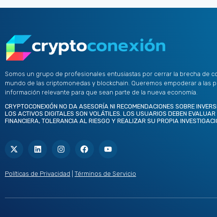
Somos un grupo de profesionales entusiastas por cerrar la brecha de c
mundo de las criptomonedas y blockchain. Queremos empoderar a las 
información relevante para que sean parte de la nueva economía.
CRYPTOCONEXIÓN NO DA ASESORÍA NI RECOMENDACIONES SOBRE INVERS
LOS ACTIVOS DIGITALES SON VOLÁTILES. LOS USUARIOS DEBEN EVALUAR
FINANCIERA, TOLERANCIA AL RIESGO Y REALIZAR SU PROPIA INVESTIGACI
X
L
I
F
Y
-
i
n
a
o
t
n
s
c
u
w
k
t
e
t
i
e
a
b
u
t
d
g
o
b
Políticas de Privacidad
|
Términos de Servicio
t
i
r
o
e
e
n
a
k
r
m