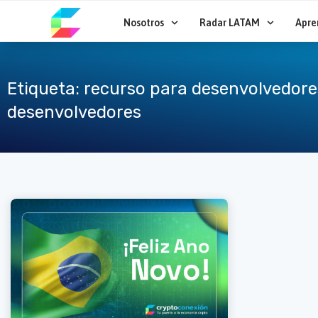
Ir
al
Nosotros
Radar LATAM
Apre
contenido
Etiqueta: recurso para desenvolvedor
desenvolvedores