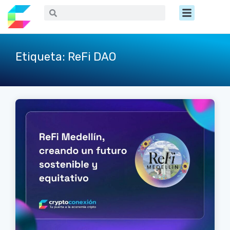
Ir
Menú
Buscar
Buscar
al
contenido
Etiqueta: ReFi DAO