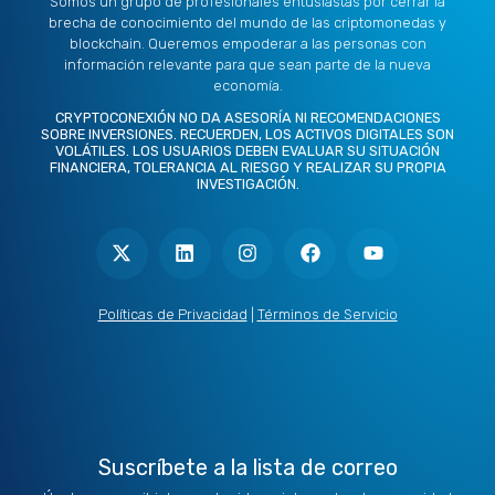
Somos un grupo de profesionales entusiastas por cerrar la
brecha de conocimiento del mundo de las criptomonedas y
blockchain. Queremos empoderar a las personas con
información relevante para que sean parte de la nueva
economía.
CRYPTOCONEXIÓN NO DA ASESORÍA NI RECOMENDACIONES
SOBRE INVERSIONES. RECUERDEN, LOS ACTIVOS DIGITALES SON
VOLÁTILES. LOS USUARIOS DEBEN EVALUAR SU SITUACIÓN
FINANCIERA, TOLERANCIA AL RIESGO Y REALIZAR SU PROPIA
INVESTIGACIÓN.
X
L
I
F
Y
-
i
n
a
o
t
n
s
c
u
w
k
t
e
t
i
e
a
b
u
t
d
g
o
b
Políticas de Privacidad
|
Términos de Servicio
t
i
r
o
e
e
n
a
k
r
m
Suscríbete a la lista de correo