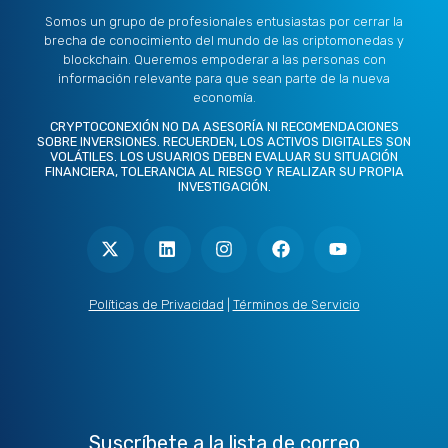
Somos un grupo de profesionales entusiastas por cerrar la
brecha de conocimiento del mundo de las criptomonedas y
blockchain. Queremos empoderar a las personas con
información relevante para que sean parte de la nueva
economía.
CRYPTOCONEXIÓN NO DA ASESORÍA NI RECOMENDACIONES
SOBRE INVERSIONES. RECUERDEN, LOS ACTIVOS DIGITALES SON
VOLÁTILES. LOS USUARIOS DEBEN EVALUAR SU SITUACIÓN
FINANCIERA, TOLERANCIA AL RIESGO Y REALIZAR SU PROPIA
INVESTIGACIÓN.
X
L
I
F
Y
-
i
n
a
o
t
n
s
c
u
w
k
t
e
t
i
e
a
b
u
t
d
g
o
b
Políticas de Privacidad
|
Términos de Servicio
t
i
r
o
e
e
n
a
k
r
m
Suscríbete a la lista de correo