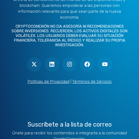
blockchain. Queremos empoderar a las personas con
información relevante para que sean parte de la nueva
economía.
CRYPTOCONEXIÓN NO DA ASESORÍA NI RECOMENDACIONES
SOBRE INVERSIONES. RECUERDEN, LOS ACTIVOS DIGITALES SON
VOLÁTILES. LOS USUARIOS DEBEN EVALUAR SU SITUACIÓN
FINANCIERA, TOLERANCIA AL RIESGO Y REALIZAR SU PROPIA
INVESTIGACIÓN.
X
L
I
F
Y
-
i
n
a
o
t
n
s
c
u
w
k
t
e
t
i
e
a
b
u
t
d
g
o
b
Políticas de Privacidad
|
Términos de Servicio
t
i
r
o
e
e
n
a
k
r
m
Suscríbete a la lista de correo
Únete para recibir los contenidos e integrarte a la comunidad
CryptoConexión.