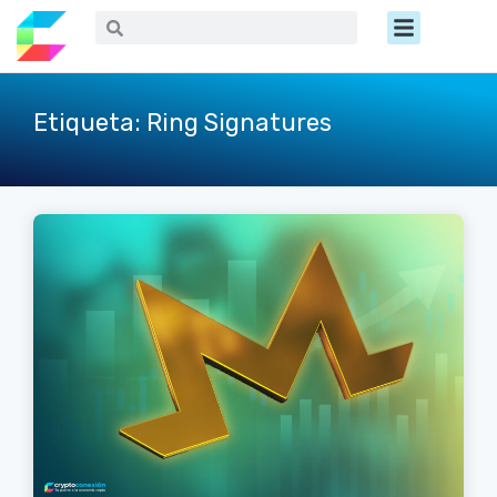
Ir
Menú
Buscar
Buscar
al
contenido
Etiqueta: Ring Signatures