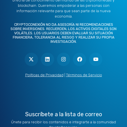
brecha de conocimiento del mundo de las criptomonedas y
blockchain. Queremos empoderar a las personas con
información relevante para que sean parte de la nueva
economía.
CRYPTOCONEXIÓN NO DA ASESORÍA NI RECOMENDACIONES
SOBRE INVERSIONES. RECUERDEN, LOS ACTIVOS DIGITALES SON
VOLÁTILES. LOS USUARIOS DEBEN EVALUAR SU SITUACIÓN
FINANCIERA, TOLERANCIA AL RIESGO Y REALIZAR SU PROPIA
INVESTIGACIÓN.
X
L
I
F
Y
-
i
n
a
o
t
n
s
c
u
w
k
t
e
t
i
e
a
b
u
t
d
g
o
b
Políticas de Privacidad
|
Términos de Servicio
t
i
r
o
e
e
n
a
k
r
m
Suscríbete a la lista de correo
Únete para recibir los contenidos e integrarte a la comunidad