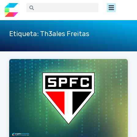
Ir
Menú
Buscar
Buscar
al
contenido
Etiqueta: Th3ales Freitas