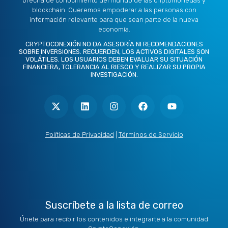
brecha de conocimiento del mundo de las criptomonedas y
blockchain. Queremos empoderar a las personas con
información relevante para que sean parte de la nueva
economía.
CRYPTOCONEXIÓN NO DA ASESORÍA NI RECOMENDACIONES
SOBRE INVERSIONES. RECUERDEN, LOS ACTIVOS DIGITALES SON
VOLÁTILES. LOS USUARIOS DEBEN EVALUAR SU SITUACIÓN
FINANCIERA, TOLERANCIA AL RIESGO Y REALIZAR SU PROPIA
INVESTIGACIÓN.
X
L
I
F
Y
-
i
n
a
o
t
n
s
c
u
w
k
t
e
t
i
e
a
b
u
t
d
g
o
b
Políticas de Privacidad
|
Términos de Servicio
t
i
r
o
e
e
n
a
k
r
m
Suscríbete a la lista de correo
Únete para recibir los contenidos e integrarte a la comunidad