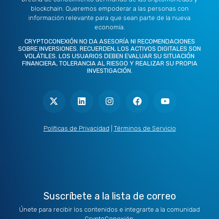
blockchain. Queremos empoderar a las personas con
información relevante para que sean parte de la nueva
economía.
CRYPTOCONEXIÓN NO DA ASESORÍA NI RECOMENDACIONES
SOBRE INVERSIONES. RECUERDEN, LOS ACTIVOS DIGITALES SON
VOLÁTILES. LOS USUARIOS DEBEN EVALUAR SU SITUACIÓN
FINANCIERA, TOLERANCIA AL RIESGO Y REALIZAR SU PROPIA
INVESTIGACIÓN.
X
L
I
F
Y
-
i
n
a
o
t
n
s
c
u
w
k
t
e
t
i
e
a
b
u
t
d
g
o
b
Políticas de Privacidad
|
Términos de Servicio
t
i
r
o
e
e
n
a
k
r
m
Suscríbete a la lista de correo
Únete para recibir los contenidos e integrarte a la comunidad
CryptoConexión.