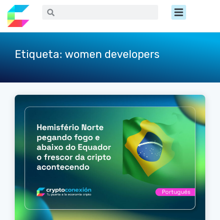
Ir
Menú
Buscar
Buscar
al
contenido
Etiqueta: women developers