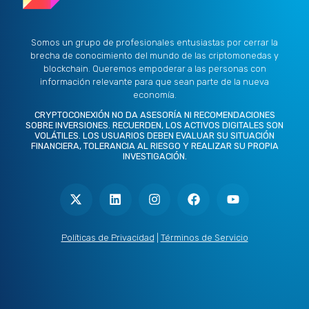
Somos un grupo de profesionales entusiastas por cerrar la
brecha de conocimiento del mundo de las criptomonedas y
blockchain. Queremos empoderar a las personas con
información relevante para que sean parte de la nueva
economía.
CRYPTOCONEXIÓN NO DA ASESORÍA NI RECOMENDACIONES
SOBRE INVERSIONES. RECUERDEN, LOS ACTIVOS DIGITALES SON
VOLÁTILES. LOS USUARIOS DEBEN EVALUAR SU SITUACIÓN
FINANCIERA, TOLERANCIA AL RIESGO Y REALIZAR SU PROPIA
INVESTIGACIÓN.
X
L
I
F
Y
-
i
n
a
o
t
n
s
c
u
w
k
t
e
t
i
e
a
b
u
t
d
g
o
b
Políticas de Privacidad
|
Términos de Servicio
t
i
r
o
e
e
n
a
k
r
m