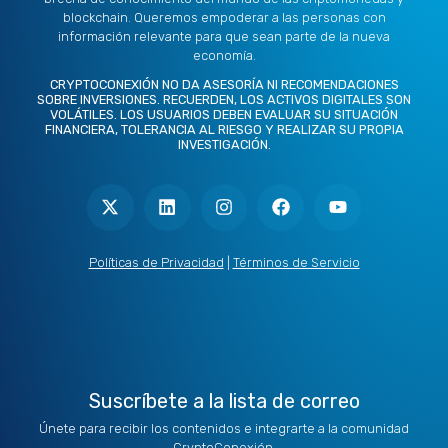
blockchain. Queremos empoderar a las personas con
información relevante para que sean parte de la nueva
economía.
CRYPTOCONEXIÓN NO DA ASESORÍA NI RECOMENDACIONES
SOBRE INVERSIONES. RECUERDEN, LOS ACTIVOS DIGITALES SON
VOLÁTILES. LOS USUARIOS DEBEN EVALUAR SU SITUACIÓN
FINANCIERA, TOLERANCIA AL RIESGO Y REALIZAR SU PROPIA
INVESTIGACIÓN.
X
L
I
F
Y
-
i
n
a
o
t
n
s
c
u
w
k
t
e
t
i
e
a
b
u
t
d
g
o
b
Políticas de Privacidad
|
Términos de Servicio
t
i
r
o
e
e
n
a
k
r
m
Suscríbete a la lista de correo
Únete para recibir los contenidos e integrarte a la comunidad
CryptoConexión.