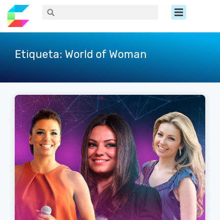
Ir
Menú
Buscar
Buscar
al
contenido
Etiqueta: World of Woman