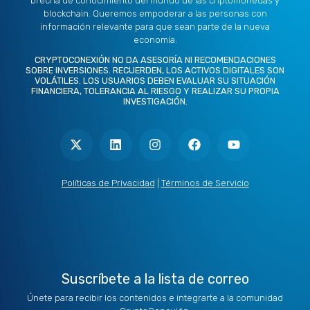
brecha de conocimiento del mundo de las criptomonedas y
blockchain. Queremos empoderar a las personas con
información relevante para que sean parte de la nueva
economía.
CRYPTOCONEXIÓN NO DA ASESORÍA NI RECOMENDACIONES
SOBRE INVERSIONES. RECUERDEN, LOS ACTIVOS DIGITALES SON
VOLÁTILES. LOS USUARIOS DEBEN EVALUAR SU SITUACIÓN
FINANCIERA, TOLERANCIA AL RIESGO Y REALIZAR SU PROPIA
INVESTIGACIÓN.
X
L
I
F
Y
-
i
n
a
o
t
n
s
c
u
w
k
t
e
t
i
e
a
b
u
t
d
g
o
b
Políticas de Privacidad
|
Términos de Servicio
t
i
r
o
e
e
n
a
k
r
m
Suscríbete a la lista de correo
Únete para recibir los contenidos e integrarte a la comunidad