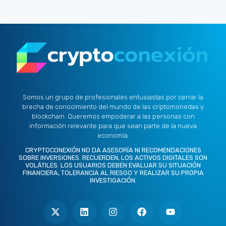
Somos un grupo de profesionales entusiastas por cerrar la
brecha de conocimiento del mundo de las criptomonedas y
blockchain. Queremos empoderar a las personas con
información relevante para que sean parte de la nueva
economía.
CRYPTOCONEXIÓN NO DA ASESORÍA NI RECOMENDACIONES
SOBRE INVERSIONES. RECUERDEN, LOS ACTIVOS DIGITALES SON
VOLÁTILES. LOS USUARIOS DEBEN EVALUAR SU SITUACIÓN
FINANCIERA, TOLERANCIA AL RIESGO Y REALIZAR SU PROPIA
INVESTIGACIÓN.
X
L
I
F
Y
-
i
n
a
o
t
n
s
c
u
w
k
t
e
t