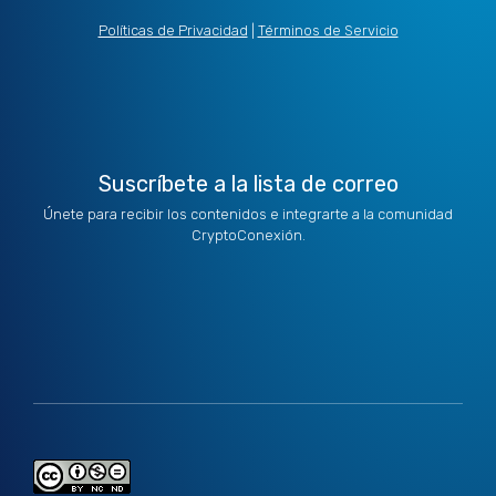
i
e
a
b
u
t
d
g
o
b
Políticas de Privacidad
|
Términos de Servicio
t
i
r
o
e
e
n
a
k
r
m
Suscríbete a la lista de correo
Únete para recibir los contenidos e integrarte a la comunidad
CryptoConexión.