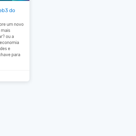
eb3 do
obre um novo
 mais
r? ou a
 economia
des e
chave para