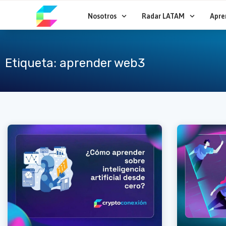
Ir
al
Nosotros
Radar LATAM
Apre
contenido
Etiqueta: aprender web3