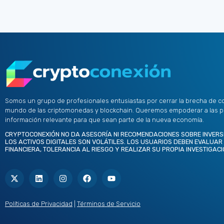
Somos un grupo de profesionales entusiastas por cerrar la brecha de c
mundo de las criptomonedas y blockchain. Queremos empoderar a las 
información relevante para que sean parte de la nueva economía.
CRYPTOCONEXIÓN NO DA ASESORÍA NI RECOMENDACIONES SOBRE INVERS
LOS ACTIVOS DIGITALES SON VOLÁTILES. LOS USUARIOS DEBEN EVALUAR
FINANCIERA, TOLERANCIA AL RIESGO Y REALIZAR SU PROPIA INVESTIGACI
X
L
I
F
Y
-
i
n
a
o
t
n
s
c
u
w
k
t
e
t
i
e
a
b
u
t
d
g
o
b
Políticas de Privacidad
|
Términos de Servicio
t
i
r
o
e
e
n
a
k