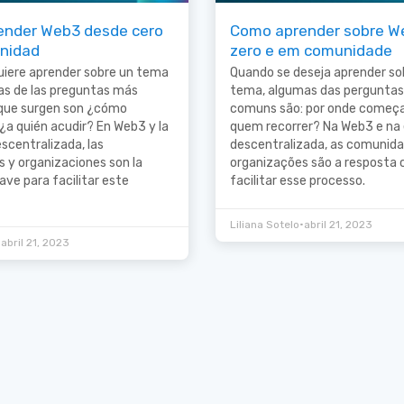
ender Web3 desde cero
Como aprender sobre W
nidad
zero e em comunidade
uiere aprender sobre un tema
Quando se deseja aprender s
as de las preguntas más
tema, algumas das perguntas
que surgen son ¿cómo
comuns são: por onde começa
a quién acudir? En Web3 y la
quem recorrer? Na Web3 e na
scentralizada, las
descentralizada, as comunida
 y organizaciones son la
organizações são a resposta 
ave para facilitar este
facilitar esse processo.
•
Liliana Sotelo
abril 21, 2023
•
abril 21, 2023