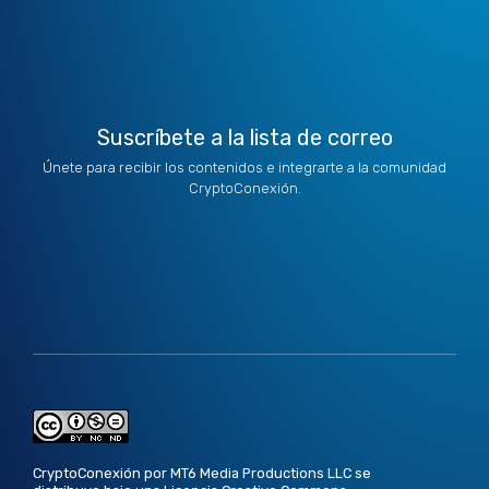
t
i
r
o
e
e
n
a
k
r
m
Suscríbete a la lista de correo
Únete para recibir los contenidos e integrarte a la comunidad
CryptoConexión.
CryptoConexión por MT6 Media Productions LLC se