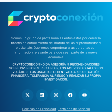
Somos un grupo de profesionales entusiastas por cerrar la
brecha de conocimiento del mundo de las criptomonedas y
blockchain. Queremos empoderar a las personas con
información relevante para que sean parte de la nueva
economía.
CRYPTOCONEXIÓN NO DA ASESORÍA NI RECOMENDACIONES
SOBRE INVERSIONES. RECUERDEN, LOS ACTIVOS DIGITALES SON
VOLÁTILES. LOS USUARIOS DEBEN EVALUAR SU SITUACIÓN
FINANCIERA, TOLERANCIA AL RIESGO Y REALIZAR SU PROPIA
INVESTIGACIÓN.
X
L
I
F
Y
-
i
n
a
o
t
n
s
c
u
w
k
t
e
t
i
e
a
b
u
t
d
g
o
b
Políticas de Privacidad
|
Términos de Servicio