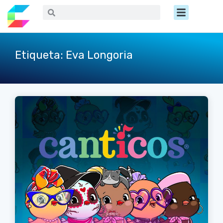
Ir
Menú
Buscar
Buscar
al
contenido
Etiqueta: Eva Longoria