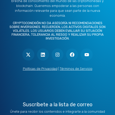
brecha de conocimiento del mundo de las criptomonedas y
blockchain. Queremos empoderar a las personas con
información relevante para que sean parte de la nueva
economía.
CRYPTOCONEXIÓN NO DA ASESORÍA NI RECOMENDACIONES
SOBRE INVERSIONES. RECUERDEN, LOS ACTIVOS DIGITALES SON
VOLÁTILES. LOS USUARIOS DEBEN EVALUAR SU SITUACIÓN
FINANCIERA, TOLERANCIA AL RIESGO Y REALIZAR SU PROPIA
INVESTIGACIÓN.
X
L
I
F
Y
-
i
n
a
o
t
n
s
c
u
w
k
t
e
t
i
e
a
b
u
t
d
g
o
b
Políticas de Privacidad
|
Términos de Servicio
t
i
r
o
e
e
n
a
k
r
m
Suscríbete a la lista de correo
Únete para recibir los contenidos e integrarte a la comunidad