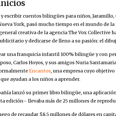
inicios
 y escribir cuentos bilingües para niños, Jaramillo,
Nueva York, pasó mucho tiempo en el mundo de la 
general creativa de la agencia The Vox Collective h
blicitario y dedicarse de lleno a su pasión: el dibuj
rear una franquicia infantil 100% bilingüe y con pe
esposo, Carlos Hoyos, y sus amigos Nuria Santamari
 formalmente
Encantos
, una empresa cuyo objetivo 
 que ayudan a los niños a aprender.
ñía lanzó su primer libro bilingüe, una aplicación
sta edición– llevaba más de 25 millones de reprod
uego de recaudar $8.5 millones de dólares en capita