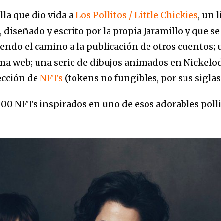
lla que dio vida a
Los Pollitos / Little Chickies
, un 
diseñado y escrito por la propia Jaramillo y que s
iendo el camino a la publicación de otros cuentos; 
rma web; una serie de dibujos animados en Nickel
ección de
NFTs
(tokens no fungibles, por sus siglas 
.000 NFTs inspirados en uno de esos adorables polli