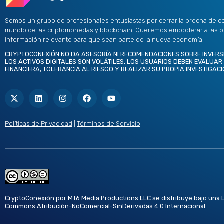
Somos un grupo de profesionales entusiastas por cerrar la brecha de c
mundo de las criptomonedas y blockchain. Queremos empoderar a las 
información relevante para que sean parte de la nueva economía.
CRYPTOCONEXIÓN NO DA ASESORÍA NI RECOMENDACIONES SOBRE INVERS
LOS ACTIVOS DIGITALES SON VOLÁTILES. LOS USUARIOS DEBEN EVALUAR
FINANCIERA, TOLERANCIA AL RIESGO Y REALIZAR SU PROPIA INVESTIGACI
X
L
I
F
Y
-
i
n
a
o
t
n
s
c
u
w
k
t
e
t
i
e
a
b
u
t
d
g
o
b
Políticas de Privacidad
|
Términos de Servicio
t
i
r
o
e
e
n
a
k
r
m
CryptoConexión por MT6 Media Productions LLC se distribuye bajo una
Commons Atribución-NoComercial-SinDerivadas 4.0 Internacional