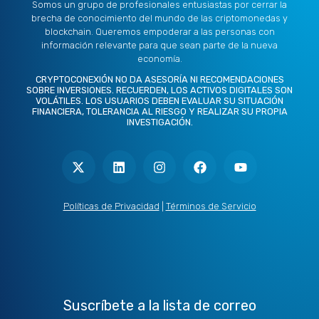
Somos un grupo de profesionales entusiastas por cerrar la
brecha de conocimiento del mundo de las criptomonedas y
blockchain. Queremos empoderar a las personas con
información relevante para que sean parte de la nueva
economía.
CRYPTOCONEXIÓN NO DA ASESORÍA NI RECOMENDACIONES
SOBRE INVERSIONES. RECUERDEN, LOS ACTIVOS DIGITALES SON
VOLÁTILES. LOS USUARIOS DEBEN EVALUAR SU SITUACIÓN
FINANCIERA, TOLERANCIA AL RIESGO Y REALIZAR SU PROPIA
INVESTIGACIÓN.
X
L
I
F
Y
-
i
n
a
o
t
n
s
c
u
w
k
t
e
t
i
e
a
b
u
t
d
g
o
b
Políticas de Privacidad
|
Términos de Servicio
t
i
r
o
e
e
n
a
k
r
m
Suscríbete a la lista de correo