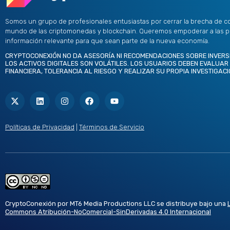
Somos un grupo de profesionales entusiastas por cerrar la brecha de c
mundo de las criptomonedas y blockchain. Queremos empoderar a las 
información relevante para que sean parte de la nueva economía.
CRYPTOCONEXIÓN NO DA ASESORÍA NI RECOMENDACIONES SOBRE INVERS
LOS ACTIVOS DIGITALES SON VOLÁTILES. LOS USUARIOS DEBEN EVALUAR
FINANCIERA, TOLERANCIA AL RIESGO Y REALIZAR SU PROPIA INVESTIGACI
X
L
I
F
Y
-
i
n
a
o
t
n
s
c
u
w
k
t
e
t
i
e
a
b
u
t
d
g
o
b
Políticas de Privacidad
|
Términos de Servicio
t
i
r
o
e
e
n
a
k
r
m
CryptoConexión por MT6 Media Productions LLC se distribuye bajo una
Commons Atribución-NoComercial-SinDerivadas 4.0 Internacional