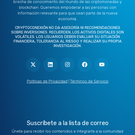
brecha de conocimiento del mundo de las criptomonedas y
blockchain. Queremos empoderar a las personas con
información relevante para que sean parte de la nueva
economía.
CRYPTOCONEXIÓN NO DA ASESORÍA NI RECOMENDACIONES
SOBRE INVERSIONES. RECUERDEN, LOS ACTIVOS DIGITALES SON
VOLÁTILES. LOS USUARIOS DEBEN EVALUAR SU SITUACIÓN
FINANCIERA, TOLERANCIA AL RIESGO Y REALIZAR SU PROPIA
INVESTIGACIÓN.
X
L
I
F
Y
-
i
n
a
o
t
n
s
c
u
w
k
t
e
t
i
e
a
b
u
t
d
g
o
b
Políticas de Privacidad
|
Términos de Servicio
t
i
r
o
e
e
n
a
k
r
m
Suscríbete a la lista de correo
Únete para recibir los contenidos e integrarte a la comunidad