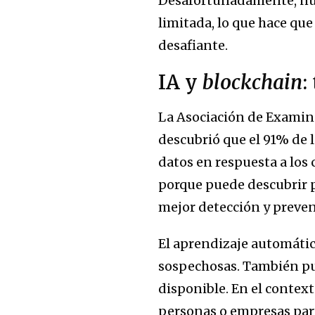
Desafortunadamente, nue
limitada, lo que hace que
desafiante.
IA y
blockchain
:
La Asociación de Examina
descubrió que el 91% de l
datos en respuesta a los 
porque puede descubrir p
mejor detección y preven
El aprendizaje automático
sospechosas. También pu
disponible. En el context
personas o empresas part