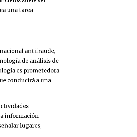
ncieros suele ser
sea una tarea
nacional antifraude,
nología de análisis de
nología es prometedora
que conducirá a una
actividades
va información
señalar lugares,