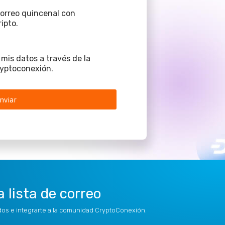
 correo quincenal con
ipto.
mis datos a través de la
yptoconexión.
nviar
a lista de correo
idos e integrarte a la comunidad CryptoConexión.