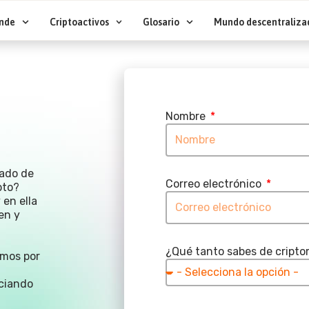
nde
Criptoactivos
Glosario
Mundo descentraliza
Nombre
cado de
Correo electrónico
pto?
 en ella
en y
¿Qué tanto sabes de cript
emos por
iciando