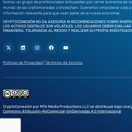
Somos un grupo de profesionales entusiastas por cerrar la brecha de c
mundo de las criptomonedas y blockchain. Queremos empoderar a las 
información relevante para que sean parte de la nueva economía.
CRYPTOCONEXIÓN NO DA ASESORÍA NI RECOMENDACIONES SOBRE INVERS
LOS ACTIVOS DIGITALES SON VOLÁTILES. LOS USUARIOS DEBEN EVALUAR
FINANCIERA, TOLERANCIA AL RIESGO Y REALIZAR SU PROPIA INVESTIGACI
X
L
I
F
Y
-
i
n
a
o
t
n
s
c
u
w
k
t
e
t
i
e
a
b
u
t
d
g
o
b
Políticas de Privacidad
|
Términos de Servicio
t
i
r
o
e
e
n
a
k
r
m
CryptoConexión por MT6 Media Productions LLC se distribuye bajo una
Commons Atribución-NoComercial-SinDerivadas 4.0 Internacional