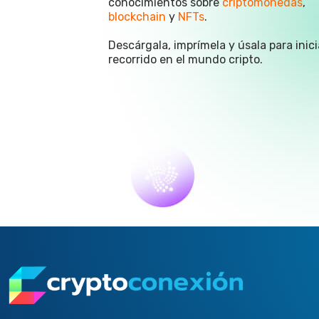
conocimientos sobre
criptomonedas
,
blockchain
y
NFTs
.
Descárgala, imprímela y úsala para inici
recorrido en el mundo cripto.