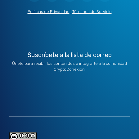
w
k
t
e
t
i
e
a
b
u
t
d
g
o
b
Políticas de Privacidad
|
Términos de Servicio
t
i
r
o
e
e
n
a
k
r
m
Suscríbete a la lista de correo
Únete para recibir los contenidos e integrarte a la comunidad
CryptoConexión.