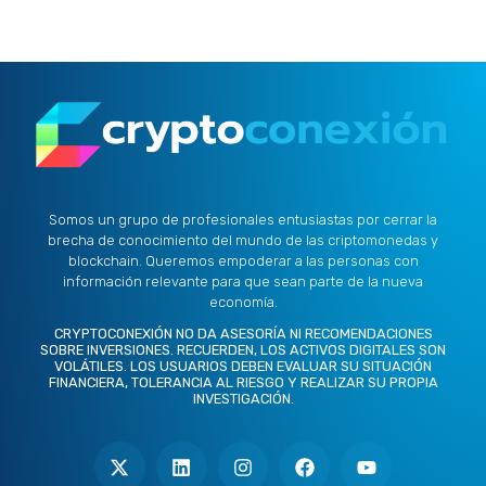
Somos un grupo de profesionales entusiastas por cerrar la
brecha de conocimiento del mundo de las criptomonedas y
blockchain. Queremos empoderar a las personas con
información relevante para que sean parte de la nueva
economía.
CRYPTOCONEXIÓN NO DA ASESORÍA NI RECOMENDACIONES
SOBRE INVERSIONES. RECUERDEN, LOS ACTIVOS DIGITALES SON
VOLÁTILES. LOS USUARIOS DEBEN EVALUAR SU SITUACIÓN
FINANCIERA, TOLERANCIA AL RIESGO Y REALIZAR SU PROPIA
INVESTIGACIÓN.
X
L
I
F
Y
-
i
n
a
o
t
n
s
c
u