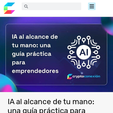
Ir
Menú
Buscar
Buscar
al
contenido
IA al alcance de tu mano:
una guía práctica para