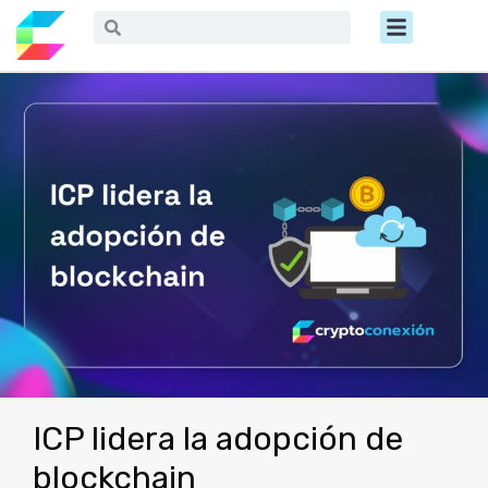
Ir
Menú
Buscar
Buscar
al
contenido
ICP lidera la adopción de
blockchain