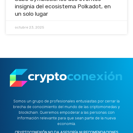
insignia del ecosistema Polkadot, en
un solo lugar
octubre 23, 2025
Somos un grupo de profesionales entusiastas por cerrar la
brecha de conocimiento del mundo de las criptomonedas y
blockchain. Queremos empoderar a las personas con
información relevante para que sean parte de la nueva
economía.
CRYPTOCONEXIÓN NO DA ASESORÍA NI RECOMENDACIONES