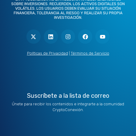
SOBRE INVERSIONES. RECUERDEN, LOS ACTIVOS DIGITALES SON
VOLÁTILES. LOS USUARIOS DEBEN EVALUAR SU SITUACIÓN
FINANCIERA, TOLERANCIA AL RIESGO Y REALIZAR SU PROPIA
INVESTIGACIÓN.
X
L
I
F
Y
-
i
n
a
o
t
n
s
c
u
w
k
t
e
t
i
e
a
b
u
t
d
g
o
b
Políticas de Privacidad
|
Términos de Servicio
t
i
r
o
e
e
n
a
k
r
m
Suscríbete a la lista de correo
Únete para recibir los contenidos e integrarte a la comunidad
CryptoConexión.