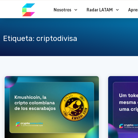
Ir
al
Nosotros
Radar LATAM
Apre
contenido
Etiqueta: criptodivisa