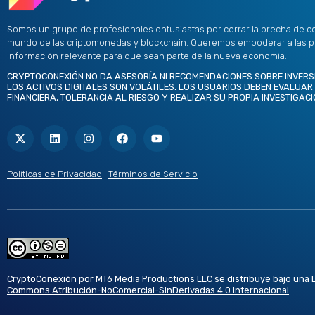
Somos un grupo de profesionales entusiastas por cerrar la brecha de c
mundo de las criptomonedas y blockchain. Queremos empoderar a las 
información relevante para que sean parte de la nueva economía.
CRYPTOCONEXIÓN NO DA ASESORÍA NI RECOMENDACIONES SOBRE INVERS
LOS ACTIVOS DIGITALES SON VOLÁTILES. LOS USUARIOS DEBEN EVALUAR
FINANCIERA, TOLERANCIA AL RIESGO Y REALIZAR SU PROPIA INVESTIGACI
X
L
I
F
Y
-
i
n
a
o
t
n
s
c
u
w
k
t
e
t
i
e
a
b
u
t
d
g
o
b
Políticas de Privacidad
|
Términos de Servicio
t
i
r
o
e
e
n
a
k
r
m
CryptoConexión por MT6 Media Productions LLC se distribuye bajo una
Commons Atribución-NoComercial-SinDerivadas 4.0 Internacional