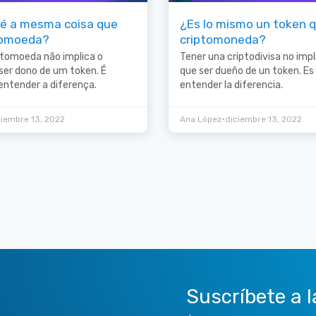
é a mesma coisa que
¿Es lo mismo un token 
tomoeda?
criptomoneda?
ptomoeda não implica o
Tener una criptodivisa no imp
er dono de um token. É
que ser dueño de un token. E
entender a diferença.
entender la diferencia.
•
ciembre 13, 2022
Ana López
diciembre 13, 2022
Suscríbete a l