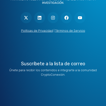
INVESTIGACIÓN.
X
L
I
F
Y
-
i
n
a
o
t
n
s
c
u
w
k
t
e
t
i
e
a
b
u
t
d
g
o
b
Políticas de Privacidad
|
Términos de Servicio
t
i
r
o
e
e
n
a
k
r
m
Suscríbete a la lista de correo
Únete para recibir los contenidos e integrarte a la comunidad
CryptoConexión.