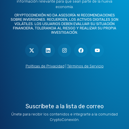
información relevante para que sean parte de la nueva
economía.
CRYPTOCONEXIÓN NO DA ASESORÍA NI RECOMENDACIONES
SOBRE INVERSIONES. RECUERDEN, LOS ACTIVOS DIGITALES SON
VOLÁTILES. LOS USUARIOS DEBEN EVALUAR SU SITUACIÓN
FINANCIERA, TOLERANCIA AL RIESGO Y REALIZAR SU PROPIA
INVESTIGACIÓN.
X
L
I
F
Y
-
i
n
a
o
t
n
s
c
u
w
k
t
e
t
i
e
a
b
u
t
d
g
o
b
Políticas de Privacidad
|
Términos de Servicio
t
i
r
o
e
e
n
a
k
r
m
Suscríbete a la lista de correo
Únete para recibir los contenidos e integrarte a la comunidad
CryptoConexión.