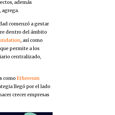
yectos, además
 agrega.
sidad comenzó a gestar
pre dentro del ámbito
undation
, así como
que permite a los
ario centralizado,
os como
Ethereum
ategia llegó por el lado
hacer crecer empresas