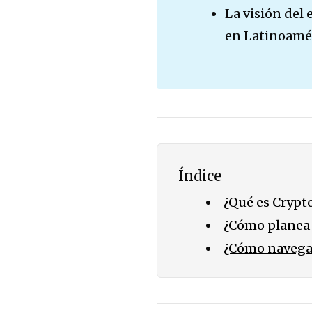
La visión del
en Latinoamér
Índice
¿Qué es Crypt
¿Cómo planea 
¿Cómo navega