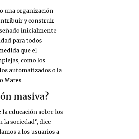
mo una organización
ntribuir y construir
 diseñado inicialmente
lidad para todos
 medida que el
plejas, como los
dos automatizados o la
go Mares.
ión masiva?
 la educación sobre los
 la sociedad”, dice
amos a los usuarios a