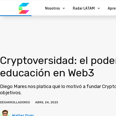
Ir
al
Nosotros
Radar LATAM
Apre
contenido
Cryptoversidad: el poder
educación en Web3
Diego Mares nos platica qué lo motivó a fundar Crypt
objetivos.
DESARROLLADORES
ABRIL 24, 2023
Walter Duer